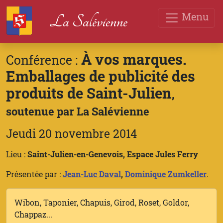
Menu
La Salévienne
À vos marques.
Conférence :
Emballages de publicité des
produits de Saint-Julien
,
soutenue par La Salévienne
Jeudi 20 novembre 2014
Lieu :
Saint-Julien-en-Genevois, Espace Jules Ferry
Présentée par :
Jean-Luc Daval
,
Dominique Zumkeller
.
Wibon, Taponier, Chapuis, Girod, Roset, Goldor,
Chappaz...