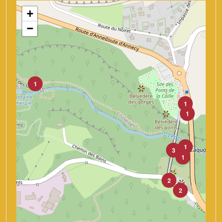
+
−
1
1
1
1
3
1
2
2