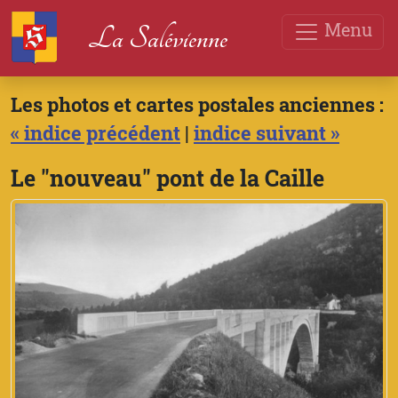
Menu
La Salévienne
Les photos et cartes postales anciennes :
« indice précédent
|
indice suivant »
Le "nouveau" pont de la Caille