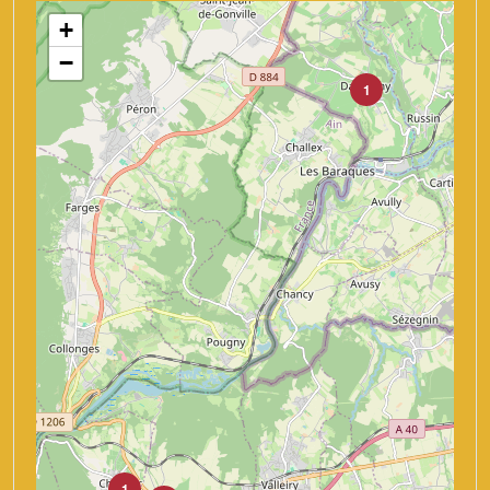
+
−
1
1