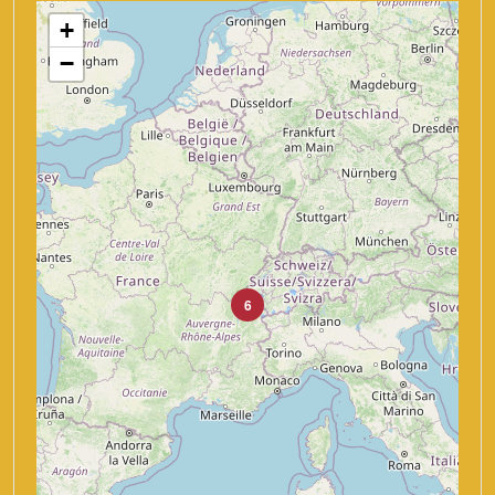
+
−
6