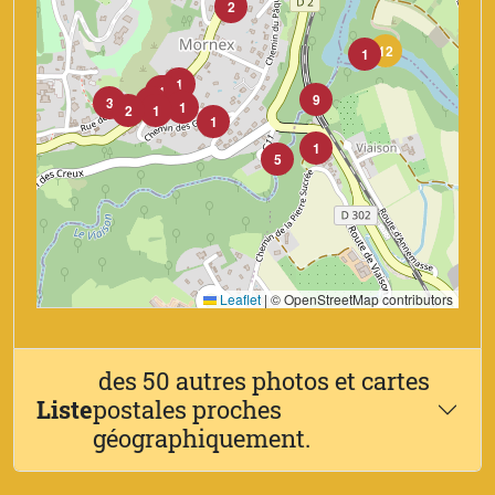
2
12
1
1
1
2
9
3
1
1
2
1
1
1
5
Leaflet
|
© OpenStreetMap contributors
des 50 autres photos et cartes
Liste
postales proches
géographiquement.