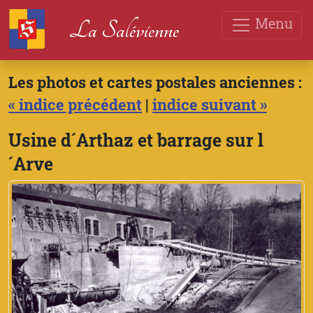
Menu
La Salévienne
Les photos et cartes postales anciennes :
« indice précédent
|
indice suivant »
Usine d´Arthaz et barrage sur l
´Arve