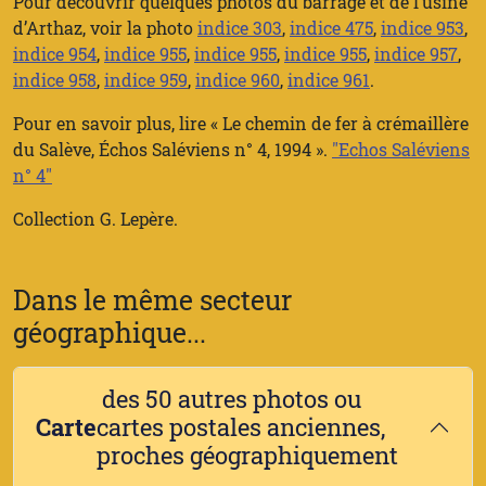
Pour découvrir quelques photos du barrage et de l’usine
d’Arthaz, voir la photo
indice 303
,
indice 475
,
indice 953
,
indice 954
,
indice 955
,
indice 955
,
indice 955
,
indice 957
,
indice 958
,
indice 959
,
indice 960
,
indice 961
.
Pour en savoir plus, lire « Le chemin de fer à crémaillère
du Salève, Échos Saléviens n° 4, 1994 ».
"Echos Saléviens
n° 4"
Collection G. Lepère.
Dans le même secteur
géographique...
des 50 autres photos ou
Carte
cartes postales anciennes,
proches géographiquement