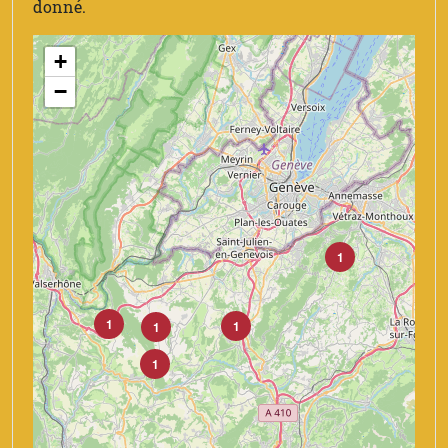
donné.
+
−
1
1
1
1
1