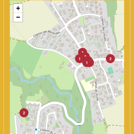
+
−
1
2
1
2
2
1
1
2