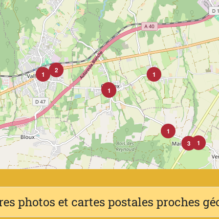
2
1
1
10
1
1
1
3
res photos et cartes postales proches g