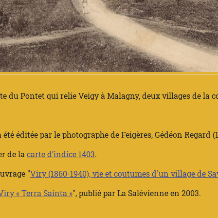
ute du Pontet qui relie Veigy à Malagny, deux villages de l
a été éditée par le photographe de Feigères, Gédéon Regard (1
er de la
carte d’indice 1403
.
ouvrage "
Viry (1860-1940), vie et coutumes d'un village de Sa
Viry « Terra Sainta »
", publié par
La Salévienne
en 2003.