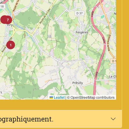
8
7
1
Leaflet
|
© OpenStreetMap contributors
éographiquement.