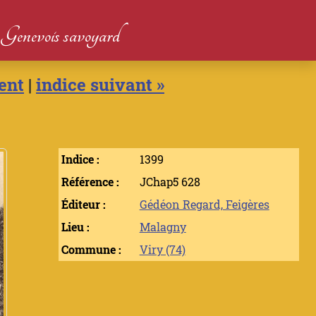
du Genevois savoyard
ent
|
indice suivant »
Indice :
1399
Référence :
JChap5 628
Éditeur :
Gédéon Regard, Feigères
Lieu :
Malagny
Commune :
Viry (74)