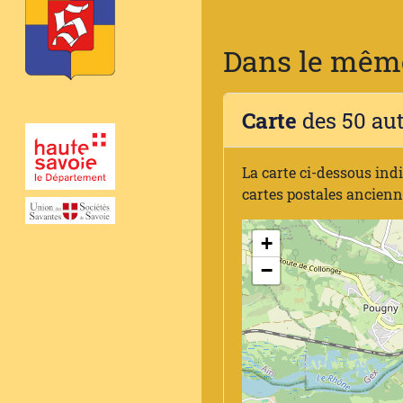
Dans le même
Carte
des 50 au
La carte ci-dessous ind
cartes postales ancien
+
−