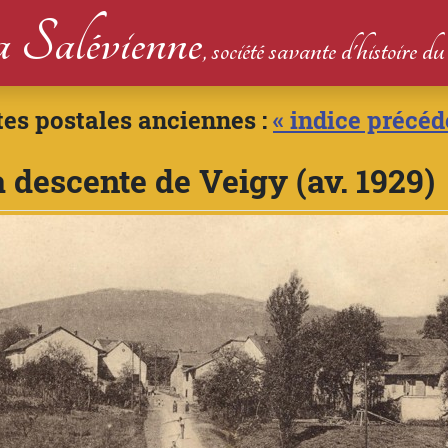
 Salévienne
, société savante d'histoire 
tes postales anciennes :
« indice précéd
 descente de Veigy (av. 1929)