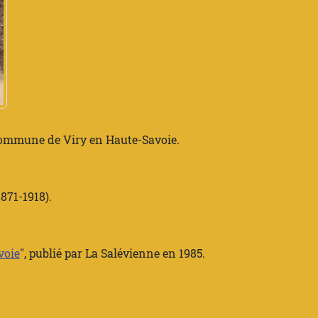
a commune de Viry en Haute-Savoie.
871-1918).
voie
", publié par
La Salévienne
en 1985.