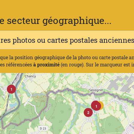
 secteur géographique...
tres photos ou cartes postales ancienn
ique la position géographique de la photo ou carte postale a
nes référencées
à proximité
(en rouge). Sur le marqueur est 
1
1
2
1
1
2
1
1
2