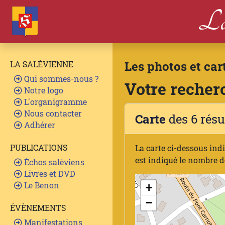
La
Les photos et car
LA SALÉVIENNE
Qui sommes-nous ?
Votre recherc
Notre logo
L'organigramme
Nous contacter
Carte
des 6 résu
Adhérer
PUBLICATIONS
La carte ci-dessous ind
est indiqué le nombre d
Échos saléviens
Livres et DVD
Le Benon
+
−
ÉVÈNEMENTS
Manifestations