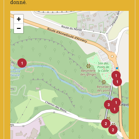
donné.
+
−
1
1
1
1
3
1
2
2