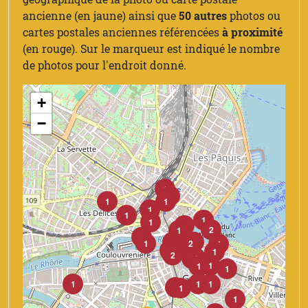
ancienne (en jaune) ainsi que
50 autres
photos ou
cartes postales anciennes référencées
à proximité
(en rouge). Sur le marqueur est indiqué le nombre
de photos pour l'endroit donné.
+
−
1
1
1
1
1
1
1
1
1
2
1
2
2
1
1
2
1
1
2
1
1
2
1
1
1
1
1
1
1
1
1
2
1
1