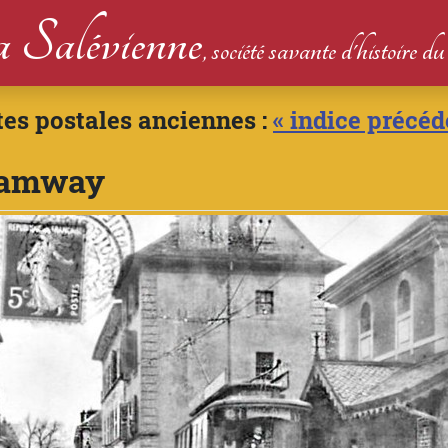
 Salévienne
, société savante d'histoire 
tes postales anciennes :
« indice précéd
tramway