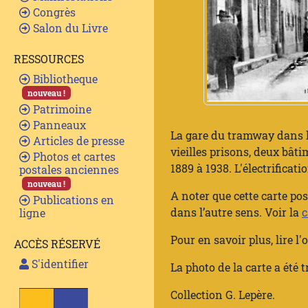
Congrès
Salon du Livre
RESSOURCES
Bibliotheque
nouveau !
Patrimoine
Panneaux
La gare du tramway dans la 
Articles de presse
vieilles prisons, deux bât
Photos et cartes
1889 à 1938. L'électrificati
postales anciennes
nouveau !
A noter que cette carte pos
Publications en
dans l’autre sens. Voir la
c
ligne
Pour en savoir plus, lire l'
ACCÈS RÉSERVÉ
S'identifier
La photo de la carte a été t
Collection G. Lepère.