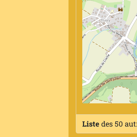
Liste
des 50 aut