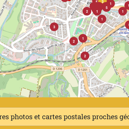
2
1
3
1
1
1
1
1
1
5
4
2
1
1
1
3
1
2
2
res photos et cartes postales proches g