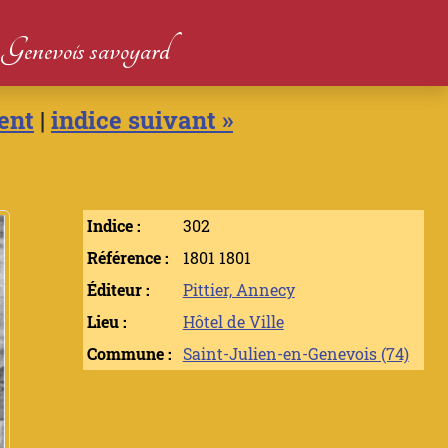
du Genevois savoyard
ent
|
indice suivant »
Indice :
302
Référence :
1801 1801
Éditeur :
Pittier, Annecy
Lieu :
Hôtel de Ville
Commune :
Saint-Julien-en-Genevois (74)