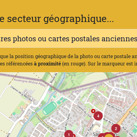
 secteur géographique...
tres photos ou cartes postales ancienn
ique la position géographique de la photo ou carte postale a
nes référencées
à proximité
(en rouge). Sur le marqueur est 
4
2
1
1
1