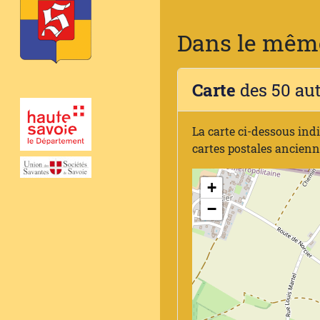
Dans le même
Carte
des 50 au
La carte ci-dessous ind
cartes postales ancien
+
−