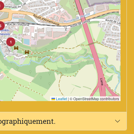
1
5
1
Leaflet
|
© OpenStreetMap contributors
éographiquement.