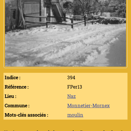
Indice :
394
Référence :
FPer13
Lieu :
Naz
Commune :
Monnetier-Mornex
Mots-clés associés :
moulin