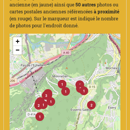
ancienne (en jaune) ainsi que
50 autres
photos ou
cartes postales anciennes référencées
à proximité
(en rouge). Sur le marqueur est indiqué le nombre
de photos pour l'endroit donné.
+
−
1
1
2
1
1
1
7
3
5
1
12
1
1
1
2
2
1