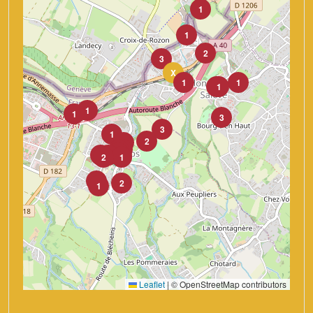
1
1
2
3
X
1
1
1
1
1
1
3
3
1
2
4
3
6
1
2
3
2
2
1
1
2
1
Leaflet
|
© OpenStreetMap contributors