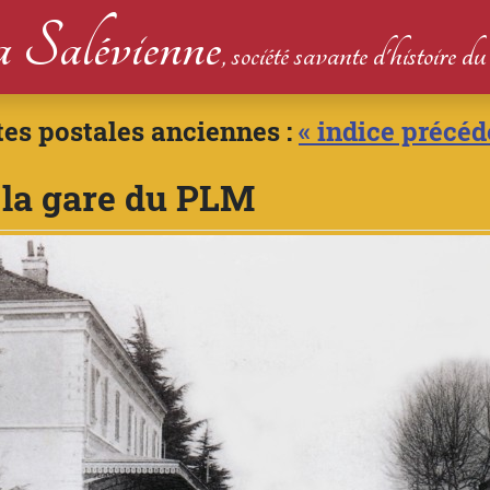
 Salévienne
, société savante d'histoire 
tes postales anciennes :
« indice précéd
, la gare du PLM