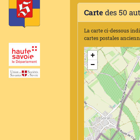
Carte
des 50 au
La carte ci-dessous ind
cartes postales ancien
+
−