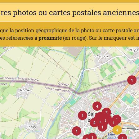
tres photos ou cartes postales ancienn
ique la position géographique de la photo ou carte postale a
nes référencées
à proximité
(en rouge). Sur le marqueur est 
1
4
2
1
1
1
2
1
4
1
1
1
1
1
1
1
5
4
2
1
1
1
4
1
1
1