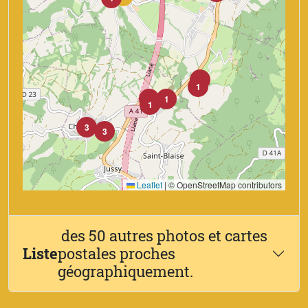
1
1
1
1
2
1
3
3
Leaflet
|
© OpenStreetMap contributors
des 50 autres photos et cartes
Liste
postales proches
géographiquement.