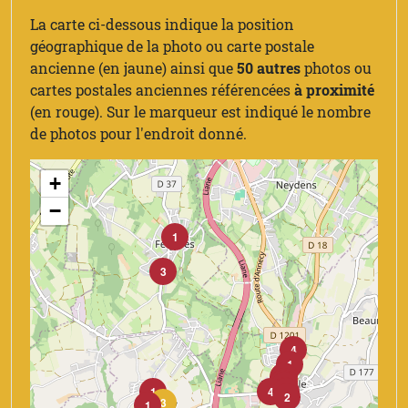
La carte ci-dessous indique la position
géographique de la photo ou carte postale
ancienne (en jaune) ainsi que
50 autres
photos ou
cartes postales anciennes référencées
à proximité
(en rouge). Sur le marqueur est indiqué le nombre
de photos pour l'endroit donné.
+
−
1
3
4
1
3
1
1
1
1
1
6
2
1
4
1
2
3
1