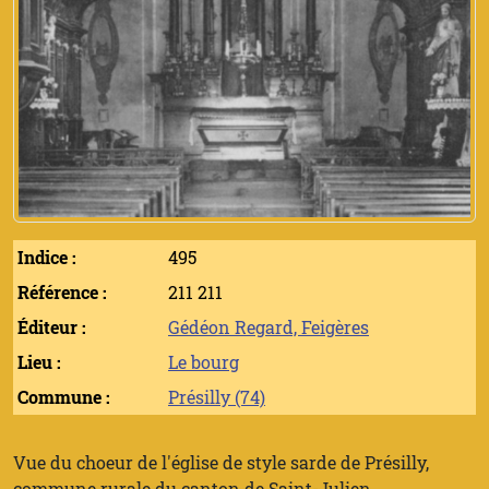
Indice :
495
Référence :
211 211
Éditeur :
Gédéon Regard, Feigères
Lieu :
Le bourg
Commune :
Présilly (74)
Vue du choeur de l'église de style sarde de Présilly,
commune rurale du canton de Saint-Julien.