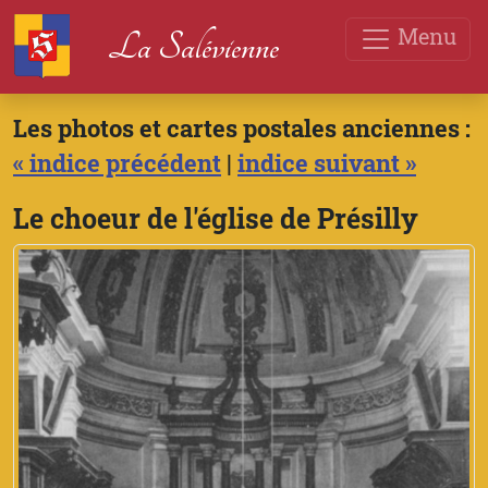
Menu
La Salévienne
Les photos et cartes postales anciennes :
« indice précédent
|
indice suivant »
Le choeur de l'église de Présilly