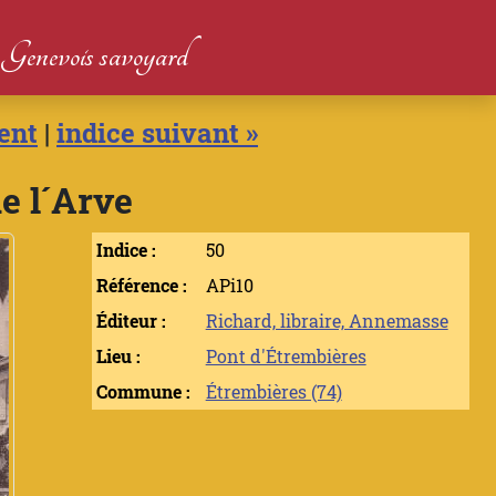
du Genevois savoyard
ent
|
indice suivant »
e l´Arve
Indice :
50
Référence :
APi10
Éditeur :
Richard, libraire, Annemasse
Lieu :
Pont d'Étrembières
Commune :
Étrembières (74)