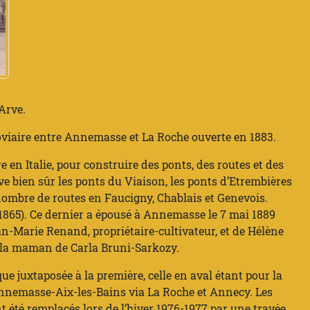
Arve.
rroviaire entre Annemasse et La Roche ouverte en 1883.
 en Italie, pour construire des ponts, des routes et des
ve bien sûr les ponts du Viaison, les ponts d’Etrembières
 nombre de routes en Faucigny, Chablais et Genevois.
11-1865). Ce dernier a épousé à Annemasse le 7 mai 1889
n-Marie Renand, propriétaire-cultivateur, et de Hélène
, la maman de Carla Bruni-Sarkozy.
ue juxtaposée à la première, celle en aval étant pour la
Annemasse-Aix-les-Bains via La Roche et Annecy. Les
 été remplacés lors de l’hiver 1976-1977 par une travée