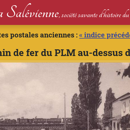
 Salévienne
, société savante d'histoire 
tes postales anciennes :
« indice précéd
in de fer du PLM au-dessus d