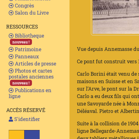
Congrès
Salon du Livre
RESSOURCES
Bibliotheque
nouveau !
Vue depuis Annemasse du p
Patrimoine
Panneaux
Ce pont fut construit vers
Articles de presse
Photos et cartes
Carlo Borini était venu de 
postales anciennes
maisons en Suisse et en Sa
nouveau !
sur l’Arve, le pont sur la
Publications en
Carlo a eu deux fils qui on
ligne
une Savoyarde née à Monnet
ACCÈS RÉSERVÉ
Déléaval. Pietro et Albert
S'identifier
Suite à la collision de 190
ligne Bellegarde-Annemass
deux tabliers métalliques 