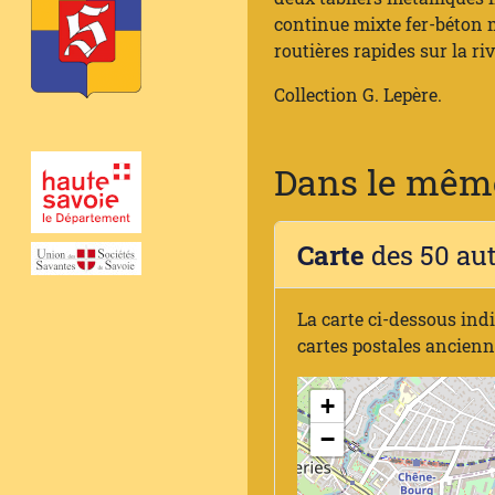
continue mixte fer-béton m
routières rapides sur la ri
Collection G. Lepère.
Dans le même
Carte
des 50 au
La carte ci-dessous ind
cartes postales ancien
+
−