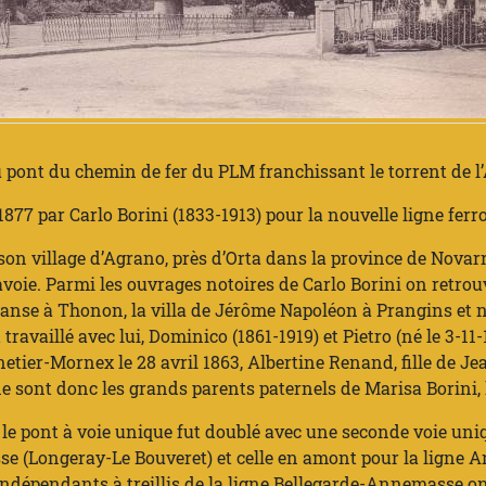
ont du chemin de fer du PLM franchissant le torrent de l’
 1877 par Carlo Borini (1833-1913) pour la nouvelle ligne fe
son village d’Agrano, près d’Orta dans la province de Novarre
voie. Parmi les ouvrages notoires de Carlo Borini on retrou
 Dranse à Thonon, la villa de Jérôme Napoléon à Prangins et
t travaillé avec lui, Dominico (1861-1919) et Pietro (né le 3-
ier-Mornex le 28 avril 1863, Albertine Renand, fille de Jea
ine sont donc les grands parents paternels de Marisa Borini
4 le pont à voie unique fut doublé avec une seconde voie uniq
e (Longeray-Le Bouveret) et celle en amont pour la ligne 
indépendants à treillis de la ligne Bellegarde-Annemasse ont