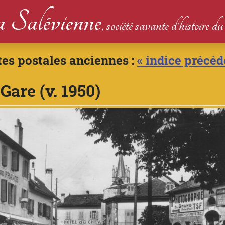
 Salévienne
, société savante d'histoire 
tes postales anciennes :
« indice précéd
Gare (v. 1950)