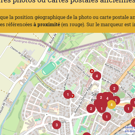
ique la position géographique de la photo ou carte postale a
nes référencées
à proximité
(en rouge). Sur le marqueur est 
4
2
1
1
1
2
1
4
1
1
1
1
1
1
4
4
2
1
1
1
3