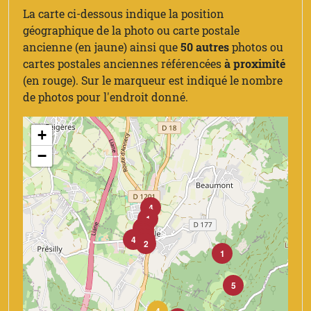
La carte ci-dessous indique la position
géographique de la photo ou carte postale
ancienne (en jaune) ainsi que
50 autres
photos ou
cartes postales anciennes référencées
à proximité
(en rouge). Sur le marqueur est indiqué le nombre
de photos pour l'endroit donné.
+
−
4
1
3
1
1
1
1
1
6
2
4
1
2
1
5