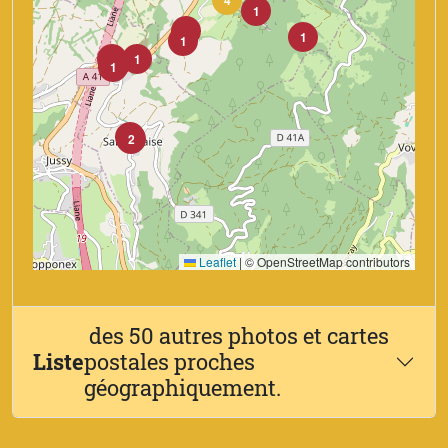
4
1
1
1
1
1
1
2
1
1
2
Leaflet
|
© OpenStreetMap contributors
des 50 autres photos et cartes
Liste
postales proches
géographiquement.