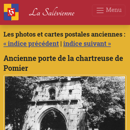
Menu
La Salévienne
Les photos et cartes postales anciennes :
« indice précédent
|
indice suivant »
Ancienne porte de la chartreuse de
Pomier