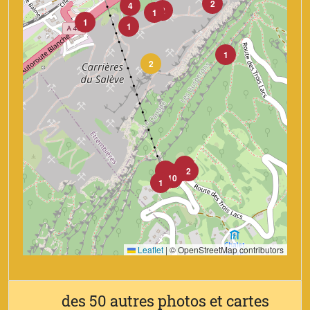
2
4
2
1
1
1
1
2
1
2
1
2
3
10
1
Leaflet
|
© OpenStreetMap contributors
des 50 autres photos et cartes