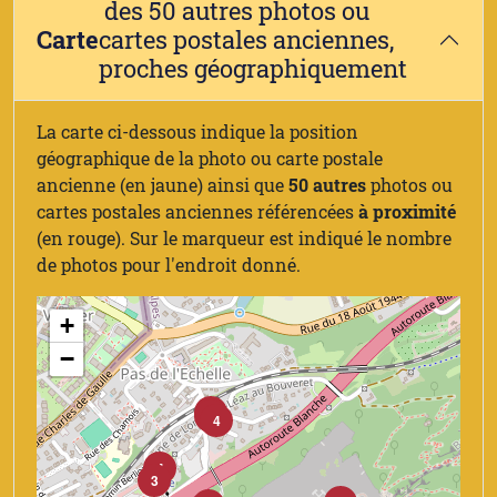
des 50 autres photos ou
Carte
cartes postales anciennes,
proches géographiquement
La carte ci-dessous indique la position
géographique de la photo ou carte postale
ancienne (en jaune) ainsi que
50 autres
photos ou
cartes postales anciennes référencées
à proximité
(en rouge). Sur le marqueur est indiqué le nombre
de photos pour l'endroit donné.
+
−
3
2
4
4
3