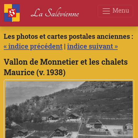
Menu
La Salévienne
Les photos et cartes postales anciennes :
« indice précédent
|
indice suivant »
Vallon de Monnetier et les chalets
Maurice (v. 1938)