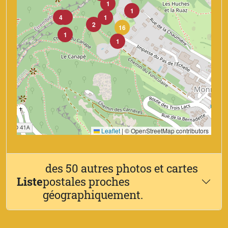
1
1
4
2
1
2
16
1
1
Leaflet
|
© OpenStreetMap contributors
des 50 autres photos et cartes
Liste
postales proches
géographiquement.