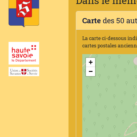
Dans le même
Carte
des 50 au
La carte ci-dessous ind
cartes postales ancien
+
−