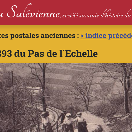
 Salévienne
, société savante d'histoire 
tes postales anciennes :
« indice précéd
893 du Pas de l´Echelle