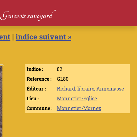
du Genevois savoyard
ent
|
indice suivant »
Indice :
82
Référence :
GL80
Éditeur :
Richard, libraire, Annemasse
Lieu :
Monnetier-Église
Commune :
Monnetier-Mornex