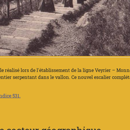
lle réalisé lors de l'établissement de la ligne Veyrier – Monn
entier serpentant dans le vallon. Ce nouvel escalier complét
indice 531.