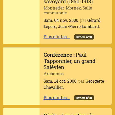
savoyard (1850-1913)
Monnetier-Mornex, Salle
communale
Sam. 04 nov. 2000
, par
Gérard
Lepère, Jean-Pierre Lombard.
Plus d'infos...
Benon n°31
Conférence :
Paul
Tapponnier, un grand
Salévien
Archamps
Sam. 14 oct. 2000
, par
Georgette
Chevallier.
Plus d'infos...
Benon n°31