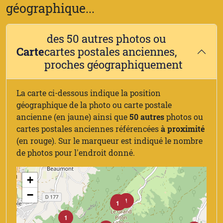
géographique...
des 50 autres photos ou
Carte
cartes postales anciennes,
proches géographiquement
La carte ci-dessous indique la position
géographique de la photo ou carte postale
ancienne (en jaune) ainsi que
50 autres
photos ou
cartes postales anciennes référencées
à proximité
(en rouge). Sur le marqueur est indiqué le nombre
de photos pour l'endroit donné.
+
−
1
1
2
1
4
1
1
10
1
1
4
1