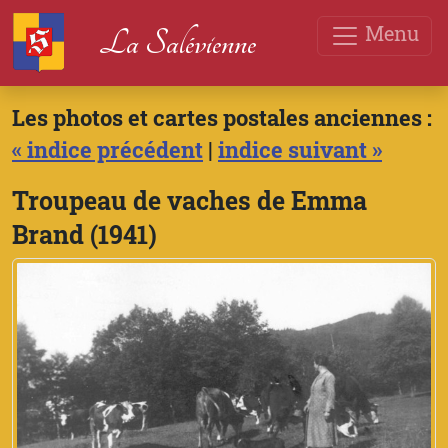
Menu
La Salévienne
Les photos et cartes postales anciennes :
« indice précédent
|
indice suivant »
Troupeau de vaches de Emma
Brand (1941)