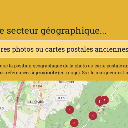
 secteur géographique...
tres photos ou cartes postales ancienn
ique la position géographique de la photo ou carte postale a
nes référencées
à proximité
(en rouge). Sur le marqueur est 
1
1
1
2
4
1
1
10
1
1
4
1
1
5