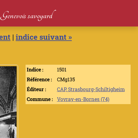
du Genevois savoyard
ent
|
indice suivant »
Indice :
1501
Référence :
CMg135
Éditeur :
CAP, Strasbourg-Schiltigheim
Commune :
Vovray-en-Bornes (74)