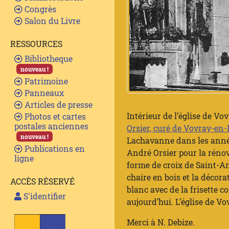
Congrès
Salon du Livre
RESSOURCES
Bibliotheque
nouveau !
Patrimoine
Panneaux
Articles de presse
Intérieur de l’église de V
Photos et cartes
postales anciennes
Orsier, curé de Vovray-en-
nouveau !
Lachavanne dans les années 
Publications en
André Orsier pour la rénove
ligne
forme de croix de Saint-An
chaire en bois et la décora
ACCÈS RÉSERVÉ
blanc avec de la frisette 
S'identifier
aujourd’hui. L’église de Vo
Merci à N. Debize.