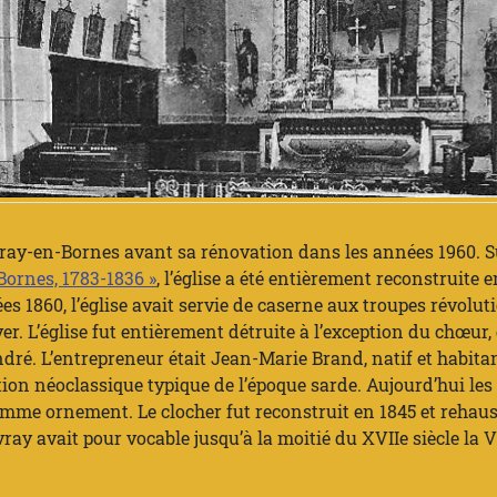
ovray-en-Bornes avant sa rénovation dans les années 1960. Su
Bornes, 1783-1836 »
, l’église a été entièrement reconstruite
1860, l’église avait servie de caserne aux troupes révolution
r. L’église fut entièrement détruite à l’exception du chœur,
dré. L’entrepreneur était Jean-Marie Brand, natif et habit
tion néoclassique typique de l’époque sarde. Aujourd’hui les 
comme ornement. Le clocher fut reconstruit en 1845 et rehaus
vray avait pour vocable jusqu’à la moitié du XVIIe siècle la