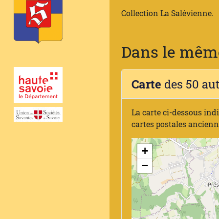
Collection La Salévienne.
Dans le même
Carte
des 50 au
La carte ci-dessous ind
cartes postales ancien
+
−