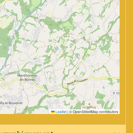
Leaflet
|
© OpenStreetMap contributors