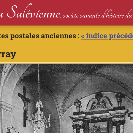
 Salévienne
, société savante d'histoire 
tes postales anciennes :
« indice précéd
vray