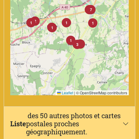
8
7
2
1
1
1
10
1
1
1
3
Leaflet
|
© OpenStreetMap contributors
des 50 autres photos et cartes
Liste
postales proches
géographiquement.