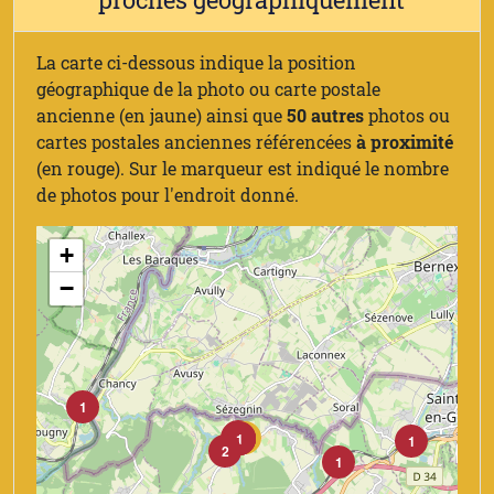
La carte ci-dessous indique la position
géographique de la photo ou carte postale
ancienne (en jaune) ainsi que
50 autres
photos ou
cartes postales anciennes référencées
à proximité
(en rouge). Sur le marqueur est indiqué le nombre
de photos pour l'endroit donné.
+
−
1
1
1
2
1
1
2
1
1
2
1