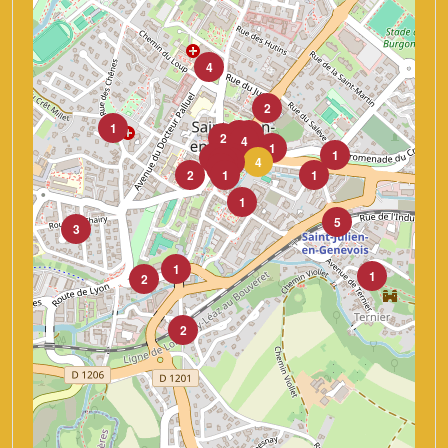
4
2
1
1
1
2
1
4
1
1
1
1
1
1
1
4
4
2
1
1
1
5
3
1
1
2
2