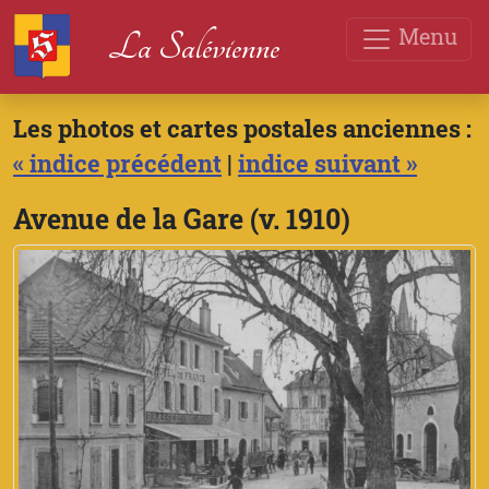
Menu
La Salévienne
Les photos et cartes postales anciennes :
« indice précédent
|
indice suivant »
Avenue de la Gare (v. 1910)