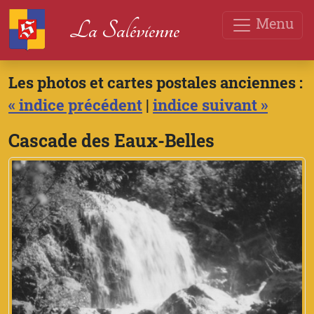
Menu
La Salévienne
Les photos et cartes postales anciennes :
« indice précédent
|
indice suivant »
Cascade des Eaux-Belles