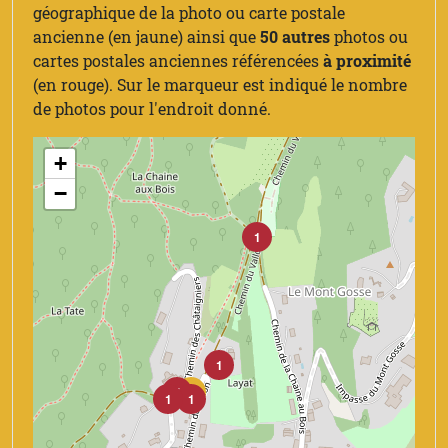
géographique de la photo ou carte postale
ancienne (en jaune) ainsi que
50 autres
photos ou
cartes postales anciennes référencées
à proximité
(en rouge). Sur le marqueur est indiqué le nombre
de photos pour l'endroit donné.
+
−
1
1
4
18
1
1