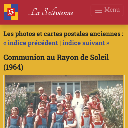
Menu
La Salévienne
Les photos et cartes postales anciennes :
« indice précédent
|
indice suivant »
Communion au Rayon de Soleil
(1964)