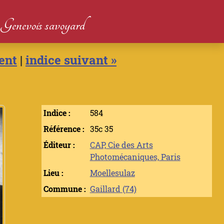
du Genevois savoyard
ent
|
indice suivant »
Indice :
584
Référence :
35c 35
Éditeur :
CAP, Cie des Arts
Photomécaniques, Paris
Lieu :
Moellesulaz
Commune :
Gaillard (74)