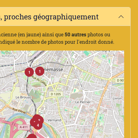
es, proches géographiquement
ncienne (en jaune) ainsi que
50 autres
photos ou
indiqué le nombre de photos pour l'endroit donné.
1
1
3
5
1
4