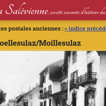
 Salévienne
, société savante d'histoire 
tes postales anciennes :
« indice précéd
ellesulaz/Moillesulaz