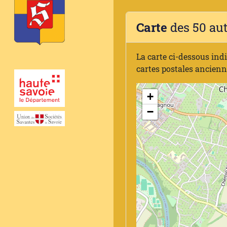
Carte
des 50 au
La carte ci-dessous ind
cartes postales ancien
+
−