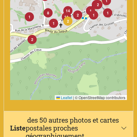
1
1
2
14
1
8
1
2
1
1
11
2
1
2
Leaflet
|
© OpenStreetMap contributors
des 50 autres photos et cartes
Liste
postales proches
géographiquement.