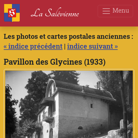
Menu
La Salévienne
Les photos et cartes postales anciennes :
« indice précédent
|
indice suivant »
Pavillon des Glycines (1933)