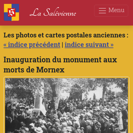
Menu
La Salévienne
Les photos et cartes postales anciennes :
« indice précédent
|
indice suivant »
Inauguration du monument aux
morts de Mornex