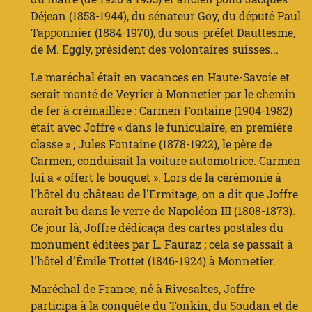
Déjean (1858-1944), du sénateur Goy, du député Paul
Tapponnier (1884-1970), du sous-préfet Dauttesme,
de M. Eggly, président des volontaires suisses...
Le maréchal était en vacances en Haute-Savoie et
serait monté de Veyrier à Monnetier par le chemin
de fer à crémaillère : Carmen Fontaine (1904-1982)
était avec Joffre « dans le funiculaire, en première
classe » ; Jules Fontaine (1878-1922), le père de
Carmen, conduisait la voiture automotrice. Carmen
lui a « offert le bouquet ». Lors de la cérémonie à
l'hôtel du château de l'Ermitage, on a dit que Joffre
aurait bu dans le verre de Napoléon III (1808-1873).
Ce jour là, Joffre dédicaça des cartes postales du
monument éditées par L. Fauraz ; cela se passait à
l'hôtel d'Émile Trottet (1846-1924) à Monnetier.
Maréchal de France, né à Rivesaltes, Joffre
participa à la conquête du Tonkin, du Soudan et de