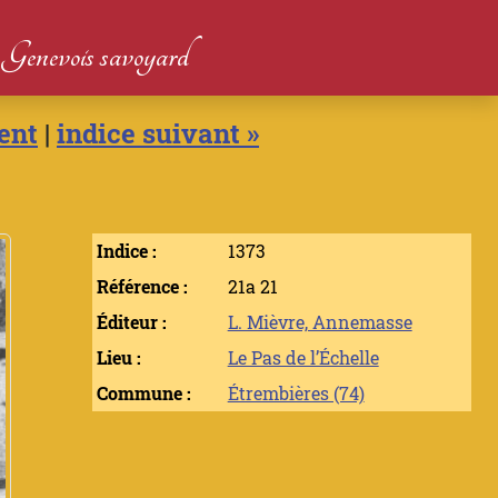
du Genevois savoyard
ent
|
indice suivant »
Indice :
1373
Référence :
21a 21
Éditeur :
L. Mièvre, Annemasse
Lieu :
Le Pas de l’Échelle
Commune :
Étrembières (74)