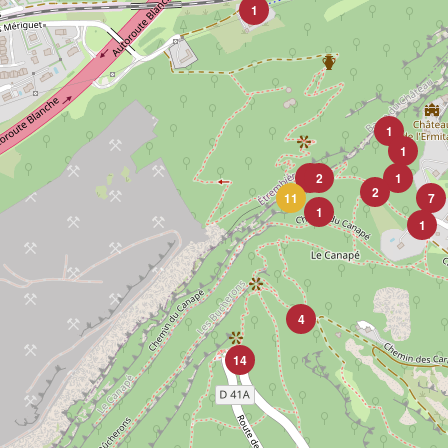
1
1
1
4
2
1
2
11
7
1
1
4
14