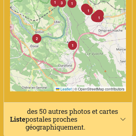
1
3
1
1
1
2
1
2
4
1
2
8
1
2
1
Leaflet
|
© OpenStreetMap contributors
des 50 autres photos et cartes
Liste
postales proches
géographiquement.