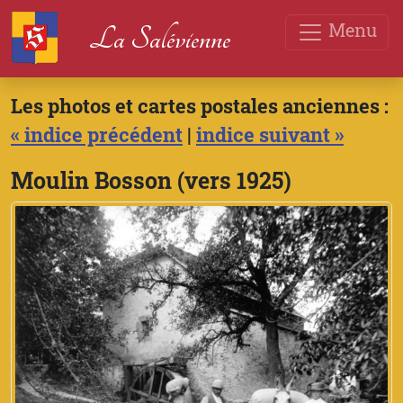
Menu
La Salévienne
Les photos et cartes postales anciennes :
« indice précédent
|
indice suivant »
Moulin Bosson (vers 1925)