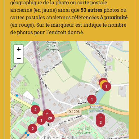
géographique de la photo ou carte postale
ancienne (en jaune) ainsi que
50 autres
photos ou
cartes postales anciennes référencées
à proximité
(en rouge). Sur le marqueur est indiqué le nombre
de photos pour l'endroit donné.
+
−
1
X
1
1
2
3
20
3
1
2
2