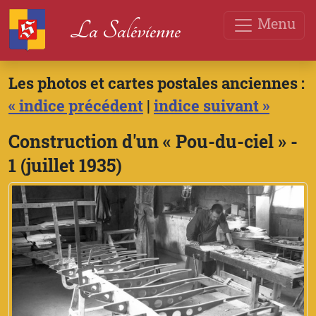
Menu
La Salévienne
Les photos et cartes postales anciennes :
« indice précédent
|
indice suivant »
Construction d'un « Pou-du-ciel » -
1 (juillet 1935)