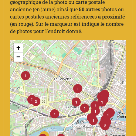
géographique de la photo ou carte postale
ancienne (en jaune) ainsi que
50 autres
photos ou
cartes postales anciennes référencées
à proximité
(en rouge). Sur le marqueur est indiqué le nombre
de photos pour l'endroit donné.
+
−
1
1
1
1
2
1
3
1
1
1
1
1
1
1
1
2
2
1
1
2
1
2
5