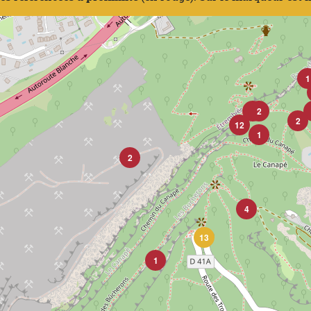
1
4
2
2
12
1
2
4
13
1