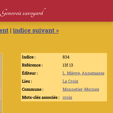
du Genevois savoyard
ent
|
indice suivant »
Indice :
834
Référence :
13f 13
Éditeur :
L. Mièvre, Annemasse
Lieu :
La Croix
Commune :
Monnetier-Mornex
Mots-clés associés :
croix