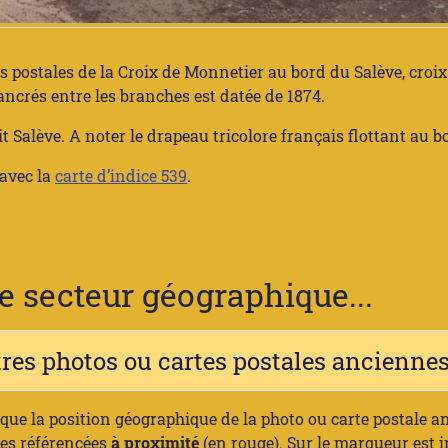
postales de la Croix de Monnetier au bord du Salève, croix 
ancrés entre les branches est datée de 1874.
 Salève. A noter le drapeau tricolore français flottant au bo
 avec la
carte d’indice 539
.
 secteur géographique...
tres photos ou cartes postales ancienn
ique la position géographique de la photo ou carte postale a
nes référencées
à proximité
(en rouge). Sur le marqueur est 