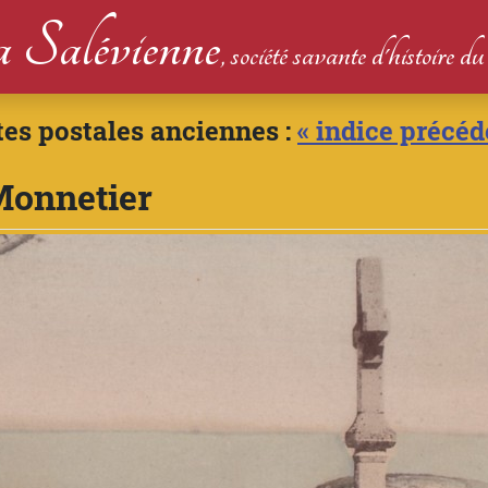
 Salévienne
, société savante d'histoire 
tes postales anciennes :
« indice précéd
Monnetier