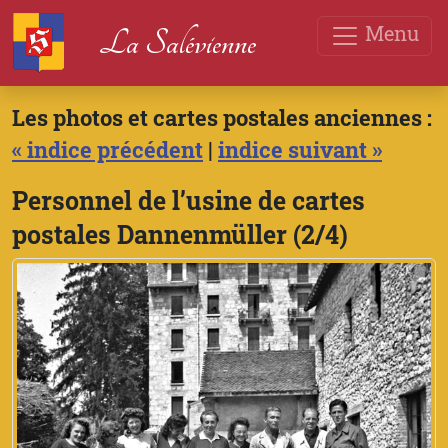
Menu
La Salévienne
Les photos et cartes postales anciennes :
« indice précédent
|
indice suivant »
Personnel de l’usine de cartes
postales Dannenmüller (2/4)