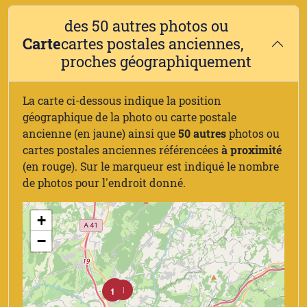
des 50 autres photos ou
Carte
cartes postales anciennes,
proches géographiquement
La carte ci-dessous indique la position
géographique de la photo ou carte postale
ancienne (en jaune) ainsi que
50 autres
photos ou
cartes postales anciennes référencées
à proximité
(en rouge). Sur le marqueur est indiqué le nombre
de photos pour l'endroit donné.
+
−
8
2
3
1
1