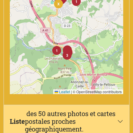
2
3
1
X
1
1
6
1
1
3
Leaflet
|
© OpenStreetMap contributors
des 50 autres photos et cartes
Liste
postales proches
géographiquement.