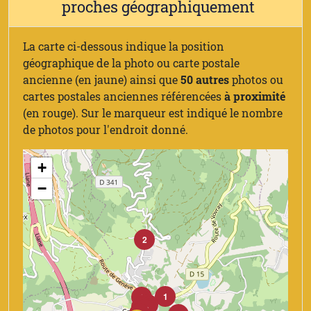
proches géographiquement
La carte ci-dessous indique la position
géographique de la photo ou carte postale
ancienne (en jaune) ainsi que
50 autres
photos ou
cartes postales anciennes référencées
à proximité
(en rouge). Sur le marqueur est indiqué le nombre
de photos pour l'endroit donné.
+
−
2
1
1
3
1
3
2
1
1
1
1
1
13