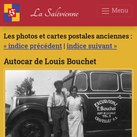
Menu
La Salévienne
Les photos et cartes postales anciennes :
« indice précédent
|
indice suivant »
Autocar de Louis Bouchet