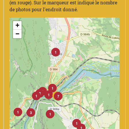
(en rouge). Sur le marqueur est indiqué le nombre
de photos pour l'endroit donné.
+
−
1
1
1
2
1
5
1
7
1
3
1
1
1