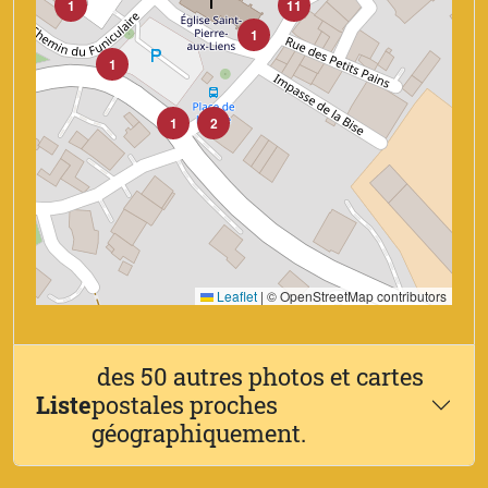
1
11
1
1
1
2
Leaflet
|
© OpenStreetMap contributors
des 50 autres photos et cartes
Liste
postales proches
géographiquement.