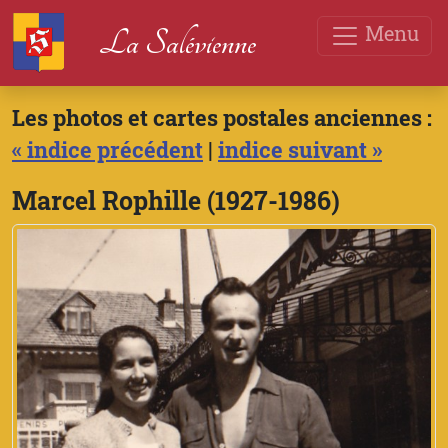
Menu
La Salévienne
Les photos et cartes postales anciennes :
« indice précédent
|
indice suivant »
Marcel Rophille (1927-1986)