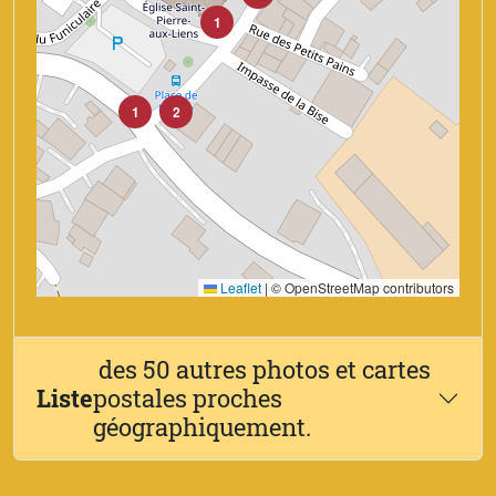
1
1
2
Leaflet
|
© OpenStreetMap contributors
des 50 autres photos et cartes
Liste
postales proches
géographiquement.