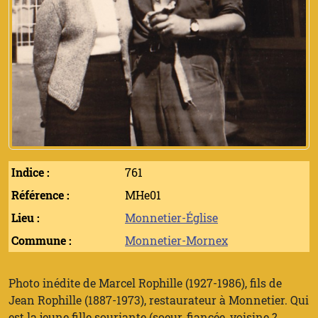
Indice :
761
Référence :
MHe01
Lieu :
Monnetier-Église
Commune :
Monnetier-Mornex
Photo inédite de Marcel Rophille (1927-1986), fils de
Jean Rophille (1887-1973), restaurateur à Monnetier. Qui
est la jeune fille souriante (soeur, fiancée, voisine ?