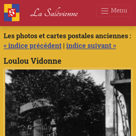
Menu
La Salévienne
Les photos et cartes postales anciennes :
« indice précédent
|
indice suivant »
Loulou Vidonne