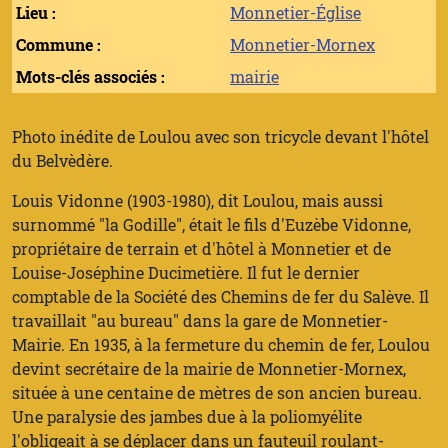
Lieu :
Monnetier-Église
Commune :
Monnetier-Mornex
Mots-clés associés :
mairie
Photo inédite de Loulou avec son tricycle devant l'hôtel
du Belvèdère.
Louis Vidonne (1903-1980), dit Loulou, mais aussi
surnommé "la Godille", était le fils d'Euzèbe Vidonne,
propriétaire de terrain et d'hôtel à Monnetier et de
Louise-Joséphine Ducimetière. Il fut le dernier
comptable de la Société des Chemins de fer du Salève. Il
travaillait "au bureau" dans la gare de Monnetier-
Mairie. En 1935, à la fermeture du chemin de fer, Loulou
devint secrétaire de la mairie de Monnetier-Mornex,
située à une centaine de mètres de son ancien bureau.
Une paralysie des jambes due à la poliomyélite
l'obligeait à se déplacer dans un fauteuil roulant-