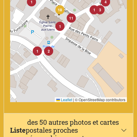
1
4
18
1
3
11
1
1
2
Leaflet
|
© OpenStreetMap contributors
des 50 autres photos et cartes
Liste
postales proches