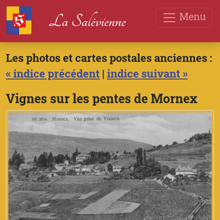
Menu
La Salévienne
Les photos et cartes postales anciennes :
« indice précédent
|
indice suivant »
Vignes sur les pentes de Mornex