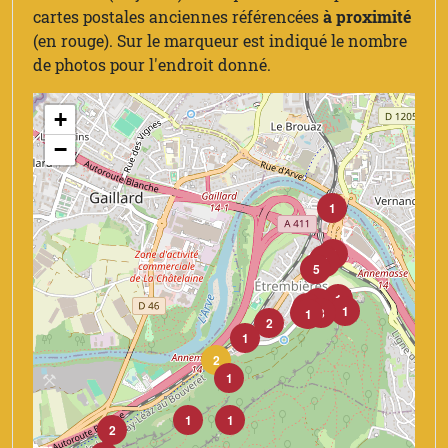
cartes postales anciennes référencées
à proximité
(en rouge). Sur le marqueur est indiqué le nombre
de photos pour l'endroit donné.
+
−
1
2
1
1
1
5
1
4
1
1
8
3
1
2
1
2
1
1
1
2