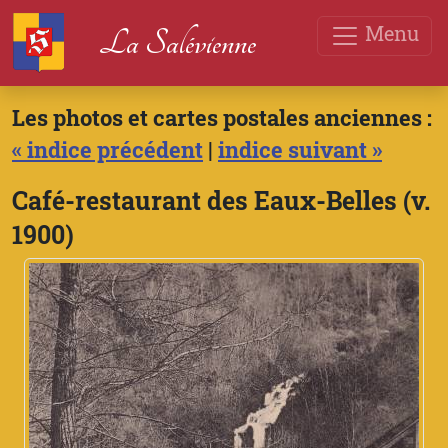
Menu
La Salévienne
Les photos et cartes postales anciennes :
« indice précédent
|
indice suivant »
Café-restaurant des Eaux-Belles (v.
1900)