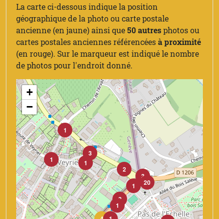
La carte ci-dessous indique la position
géographique de la photo ou carte postale
ancienne (en jaune) ainsi que
50 autres
photos ou
cartes postales anciennes référencées
à proximité
(en rouge). Sur le marqueur est indiqué le nombre
de photos pour l'endroit donné.
+
−
1
3
1
1
2
3
20
1
2
1
4
1