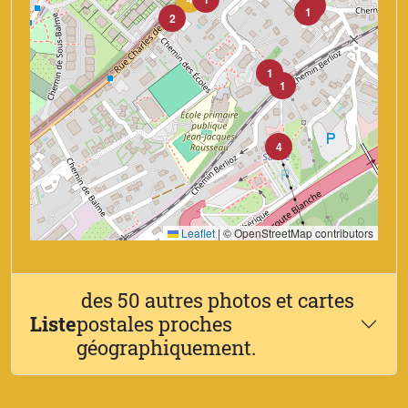
1
1
2
1
1
4
Leaflet
|
© OpenStreetMap contributors
des 50 autres photos et cartes
Liste
postales proches
géographiquement.