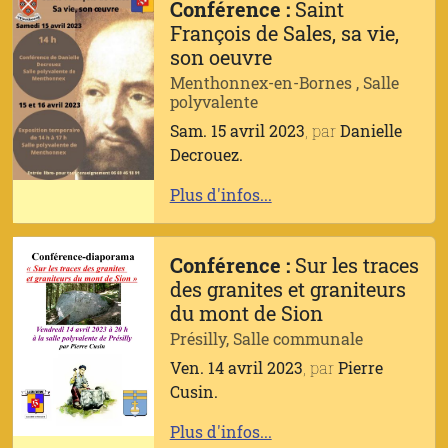
Conférence :
Saint
François de Sales, sa vie,
son oeuvre
Menthonnex-en-Bornes , Salle
polyvalente
Sam. 15 avril 2023
, par
Danielle
Decrouez.
Plus d'infos...
Conférence :
Sur les traces
des granites et graniteurs
du mont de Sion
Présilly, Salle communale
Ven. 14 avril 2023
, par
Pierre
Cusin.
Plus d'infos...