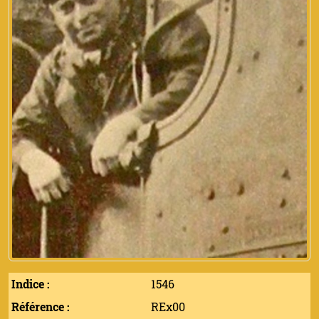
Indice :
1546
Référence :
REx00